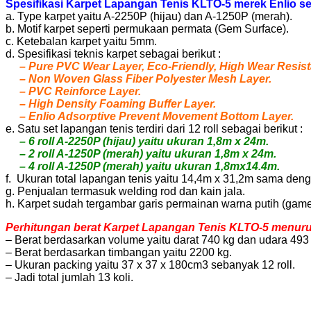
Spesifikasi Karpet Lapangan Tenis KLTO-5 merek Enlio seb
a. Type karpet yaitu A-2250P (hijau) dan A-1250P (merah).
b. Motif karpet seperti permukaan permata (Gem Surface).
c. Ketebalan karpet yaitu 5mm.
d. Spesifikasi teknis karpet sebagai berikut :
– Pure PVC Wear Layer, Eco-Friendly, High Wear Resistan
– Non Woven Glass Fiber Polyester Mesh Layer.
– PVC Reinforce Layer.
– High Density Foaming Buffer Layer.
– Enlio Adsorptive Prevent Movement Bottom Layer.
e. Satu set lapangan tenis terdiri dari 12 roll sebagai berikut :
– 6 roll A-2250P (hijau) yaitu ukuran 1,8m x 24m.
– 2 roll A-1250P (merah) yaitu ukuran 1,8m x 24m.
– 4 roll A-1250P (merah) yaitu ukuran 1,8mx14.4m.
f. Ukuran total lapangan tenis yaitu 14,4m x 31,2m sama den
g. Penjualan termasuk welding rod dan kain jala.
h. Karpet sudah tergambar garis permainan warna putih (game
Perhitungan berat Karpet Lapangan Tenis KLTO-5 menurut 
– Berat berdasarkan volume yaitu darat 740 kg dan udara 493 
– Berat berdasarkan timbangan yaitu 2200 kg.
– Ukuran packing yaitu 37 x 37 x 180cm3 sebanyak 12 roll.
– Jadi total jumlah 13 koli.