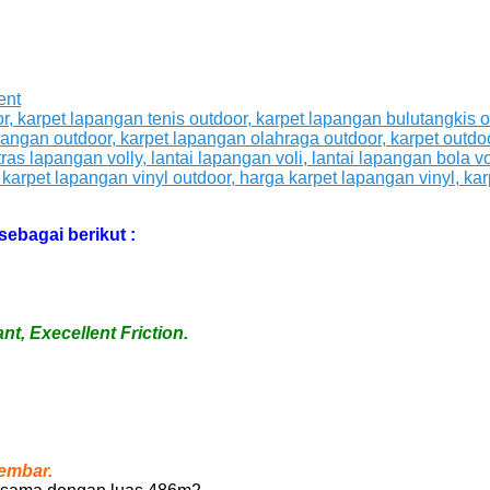
ent
ebagai berikut :
, Execellent Friction.
:
embar.