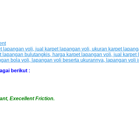
ent
gai berikut :
t, Execellent Friction.