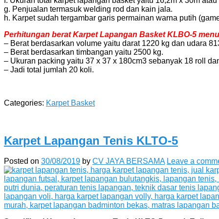
f. Ukuran total karpet lapangan basket yaitu 16,2m x 30m at
g. Penjualan termasuk welding rod dan kain jala.
h. Karpet sudah tergambar garis permainan warna putih (game
Perhitungan berat Karpet Lapangan Basket KLBO-5 menuru
– Berat berdasarkan volume yaitu darat 1220 kg dan udara 81
– Berat berdasarkan timbangan yaitu 2500 kg.
– Ukuran packing yaitu 37 x 37 x 180cm3 sebanyak 18 roll dan
– Jadi total jumlah 20 koli.
Categories:
Karpet Basket
Karpet Lapangan Tenis KLTO-5
Posted on
30/08/2019
by
CV JAYA BERSAMA
Leave a comm