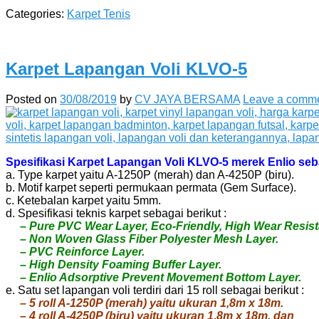
Categories:
Karpet Tenis
Karpet Lapangan Voli KLVO-5
Posted on
30/08/2019
by
CV JAYA BERSAMA
Leave a comm
Spesifikasi Karpet Lapangan Voli KLVO-5 merek Enlio seba
a. Type karpet yaitu A-1250P (merah) dan A-4250P (biru).
b. Motif karpet seperti permukaan permata (Gem Surface).
c. Ketebalan karpet yaitu 5mm.
d. Spesifikasi teknis karpet sebagai berikut :
– Pure PVC Wear Layer, Eco-Friendly, High Wear Resistan
– Non Woven Glass Fiber Polyester Mesh Layer.
– PVC Reinforce Layer.
– High Density Foaming Buffer Layer.
– Enlio Adsorptive Prevent Movement Bottom Layer.
e. Satu set lapangan voli terdiri dari 15 roll sebagai berikut :
– 5 roll A-1250P (merah) yaitu ukuran 1,8m x 18m.
– 4 roll A-4250P (biru) yaitu ukuran 1,8m x 18m, dan