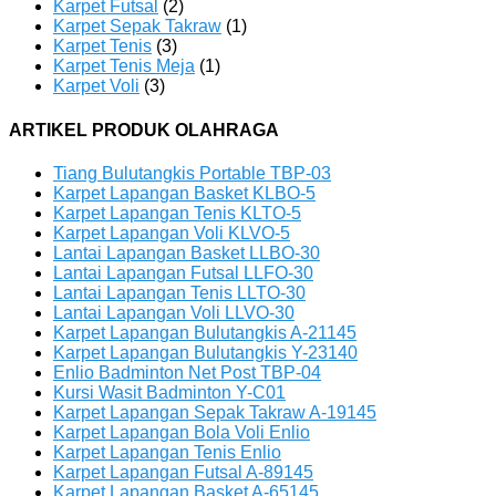
Karpet Futsal
(2)
Karpet Sepak Takraw
(1)
Karpet Tenis
(3)
Karpet Tenis Meja
(1)
Karpet Voli
(3)
ARTIKEL PRODUK OLAHRAGA
Tiang Bulutangkis Portable TBP-03
Karpet Lapangan Basket KLBO-5
Karpet Lapangan Tenis KLTO-5
Karpet Lapangan Voli KLVO-5
Lantai Lapangan Basket LLBO-30
Lantai Lapangan Futsal LLFO-30
Lantai Lapangan Tenis LLTO-30
Lantai Lapangan Voli LLVO-30
Karpet Lapangan Bulutangkis A-21145
Karpet Lapangan Bulutangkis Y-23140
Enlio Badminton Net Post TBP-04
Kursi Wasit Badminton Y-C01
Karpet Lapangan Sepak Takraw A-19145
Karpet Lapangan Bola Voli Enlio
Karpet Lapangan Tenis Enlio
Karpet Lapangan Futsal A-89145
Karpet Lapangan Basket A-65145