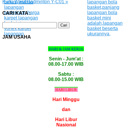
Kursi Wasit Badminton Y-C01
»
CARI KATA :
Cari
untuk:
JAM USAHA
HARI & JAM KERJA
Senin - Jum'at :
08.00-17.00 WIB
Sabtu :
08.00-15.00 WIB
HARI LIBUR
Hari Minggu
dan
Hari Libur
Nasional