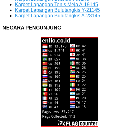
Karpet Lapangan Tenis Meja A-19145
Karpet Lapangan Bulutangkis Y-21145
Karpet Lapangan Bulutangkis A-23145
NEGARA PENGUNJUNG