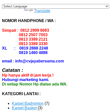
Powered by
Translate
NOMOR HANDPHONE / WA :
Simpati : 0812 2999 6693
0812 2507 7003
0813 3389 2121
0813 3389 3330
XL : 0819 2888 2248
0819 1460 4888
email : info@cvjayabersama.com
Catatan :
Hp hanya aktif di jam kerja !
Hubungi marketing kami.
Di setiap Nomor Hp diatas ada WA.
KATEGORI LANTAI :
Karpet Badminton
(7)
Karpet Basket
(3)