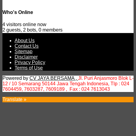
Who's Online
4 visitors online now
2 guests,
2 bots,
0 members
About Us
Contact Us
Sitemap
Disclaimer
Privacy Policy
Terms of Use
Powered by
CV JAYA BERSAMA ,
Jl. Puri Anjasmoro Blok L-
12 / 10 Semarang 50144 Jawa Tengah Indonesia,
Tlp : 024
7604459, 7603287, 7609189 , Fax : 024 7613043
Translate »