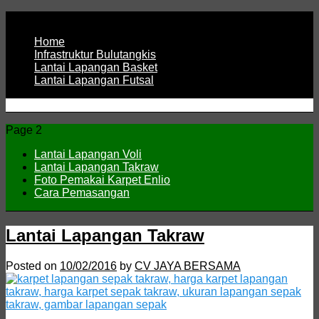
Page 1
Home
Infrastruktur Bulutangkis
Lantai Lapangan Basket
Lantai Lapangan Futsal
ENLIO INDONESIA
Menyediakan Karpet Lapangan Olahraga Yang Lengkap
Page 2
Lantai Lapangan Voli
Lantai Lapangan Takraw
Foto Pemakai Karpet Enlio
Cara Pemasangan
Lantai Lapangan Takraw
Posted on
10/02/2016
by
CV JAYA BERSAMA