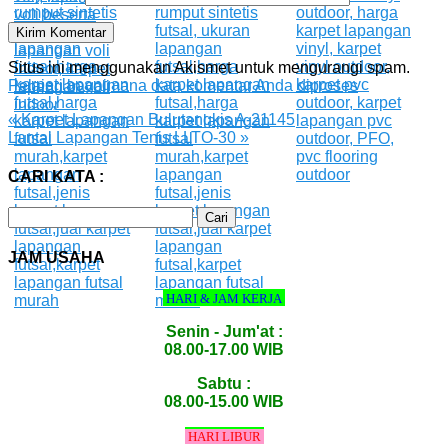
Situs ini menggunakan Akismet untuk mengurangi spam.
Pelajari bagaimana data komentar Anda diproses
«
Karpet Lapangan Bulutangkis A-21145
Lantai Lapangan Tenis LLTO-30
»
CARI KATA :
Cari
untuk:
JAM USAHA
HARI & JAM KERJA
Senin - Jum'at :
08.00-17.00 WIB
Sabtu :
08.00-15.00 WIB
HARI LIBUR