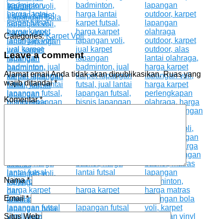
Karpet
Lapangan Bola
Voli Enlio
Categories:
Karpet Voli
Leave a comment
Alamat email Anda tidak akan dipublikasikan.
Ruas yang
wajib ditandai
*
Komentar
*
Nama
*
Email
*
Situs Web