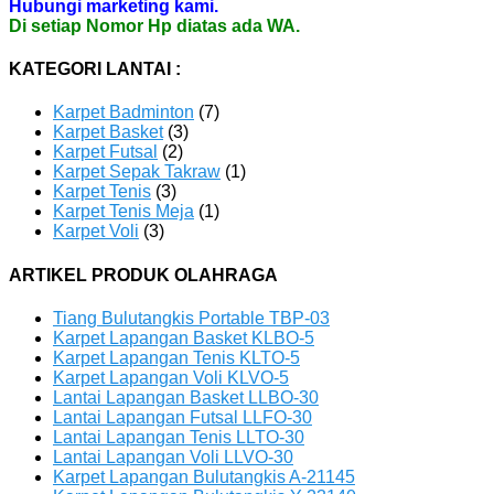
Hubungi marketing kami.
Di setiap Nomor Hp diatas ada WA.
KATEGORI LANTAI :
Karpet Badminton
(7)
Karpet Basket
(3)
Karpet Futsal
(2)
Karpet Sepak Takraw
(1)
Karpet Tenis
(3)
Karpet Tenis Meja
(1)
Karpet Voli
(3)
ARTIKEL PRODUK OLAHRAGA
Tiang Bulutangkis Portable TBP-03
Karpet Lapangan Basket KLBO-5
Karpet Lapangan Tenis KLTO-5
Karpet Lapangan Voli KLVO-5
Lantai Lapangan Basket LLBO-30
Lantai Lapangan Futsal LLFO-30
Lantai Lapangan Tenis LLTO-30
Lantai Lapangan Voli LLVO-30
Karpet Lapangan Bulutangkis A-21145