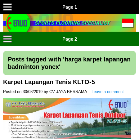
Page 1
ENLIO INDONESIA
Menyediakan Karpet Lapangan Olahraga Yang Lengkap
Page 2
Posts tagged with '
harga karpet lapangan
badminton yonex
'
Karpet Lapangan Tenis KLTO-5
Posted on
30/08/2019
by
CV JAYA BERSAMA
Leave a comment