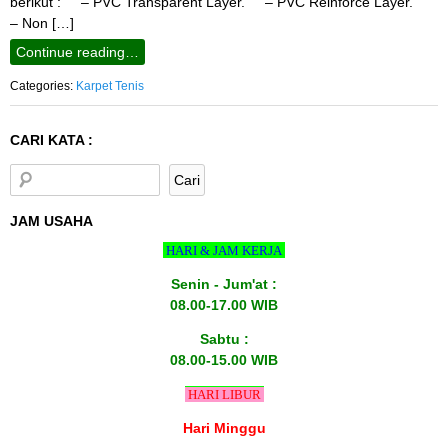
berikut : – PVC Transparent Layer. – PVC Reinforce Layer.
– Non […]
Continue reading…
Categories:
Karpet Tenis
CARI KATA :
JAM USAHA
HARI & JAM KERJA
Senin - Jum'at :
08.00-17.00 WIB
Sabtu :
08.00-15.00 WIB
HARI LIBUR
Hari Minggu