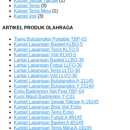
Karpet Sepak Takraw
(1)
Karpet Tenis
(3)
Karpet Tenis Meja
(1)
Karpet Voli
(3)
ARTIKEL PRODUK OLAHRAGA
Tiang Bulutangkis Portable TBP-03
Karpet Lapangan Basket KLBO-5
Karpet Lapangan Tenis KLTO-5
Karpet Lapangan Voli KLVO-5
Lantai Lapangan Basket LLBO-30
Lantai Lapangan Futsal LLFO-30
Lantai Lapangan Tenis LLTO-30
Lantai Lapangan Voli LLVO-30
Karpet Lapangan Bulutangkis A-21145
Karpet Lapangan Bulutangkis Y-23140
Enlio Badminton Net Post TBP-04
Kursi Wasit Badminton Y-C01
Karpet Lapangan Sepak Takraw A-19145
Karpet Lapangan Bola Voli Enlio
Karpet Lapangan Tenis Enlio
Karpet Lapangan Futsal A-89145
Karpet Lapangan Basket A-65145
Karpet Lapangan Tenis Meja A-19145