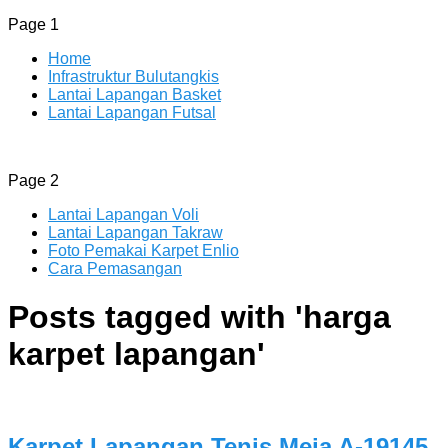
Page 1
Home
Infrastruktur Bulutangkis
Lantai Lapangan Basket
Lantai Lapangan Futsal
ENLIO INDONESIA
Menyediakan Karpet Lapangan Olahraga Yang Lengkap
Page 2
Lantai Lapangan Voli
Lantai Lapangan Takraw
Foto Pemakai Karpet Enlio
Cara Pemasangan
Posts tagged with '
harga
karpet lapangan
'
Karpet Lapangan Tenis Meja A-19145