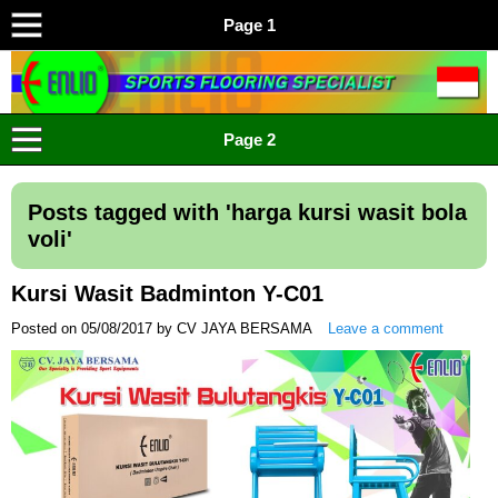
Page 1
ENLIO INDONESIA
Menyediakan Karpet Lapangan Olahraga Yang Lengkap
Page 2
Posts tagged with '
harga kursi wasit bola
voli
'
Kursi Wasit Badminton Y-C01
Posted on
05/08/2017
by
CV JAYA BERSAMA
Leave a comment