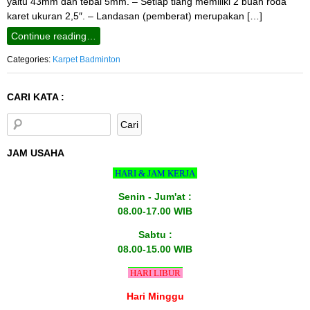
yaitu 43mm dan tebal 5mm. – Setiap tiang memiliki 2 buah roda
karet ukuran 2,5″. – Landasan (pemberat) merupakan […]
Continue reading…
Categories:
Karpet Badminton
CARI KATA :
JAM USAHA
HARI & JAM KERJA
Senin - Jum'at :
08.00-17.00 WIB
Sabtu :
08.00-15.00 WIB
HARI LIBUR
Hari Minggu