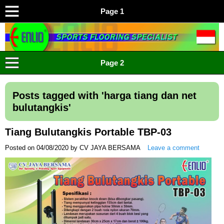
Page 1
ENLIO INDONESIA
Menyediakan Karpet Lapangan Olahraga Yang Lengkap
Page 2
Posts tagged with '
harga tiang dan net
bulutangkis
'
Tiang Bulutangkis Portable TBP-03
Posted on
04/08/2020
by
CV JAYA BERSAMA
Leave a comment