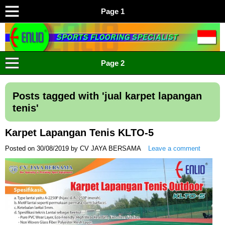
Page 1
ENLIO INDONESIA
Menyediakan Karpet Lapangan Olahraga Yang Lengkap
Page 2
Posts tagged with '
jual karpet lapangan
tenis
'
Karpet Lapangan Tenis KLTO-5
Posted on
30/08/2019
by
CV JAYA BERSAMA
Leave a comment