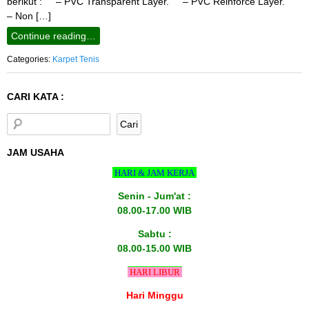
berikut : – PVC Transparent Layer. – PVC Reinforce Layer.
– Non […]
Continue reading…
Categories:
Karpet Tenis
CARI KATA :
JAM USAHA
HARI & JAM KERJA
Senin - Jum'at :
08.00-17.00 WIB
Sabtu :
08.00-15.00 WIB
HARI LIBUR
Hari Minggu