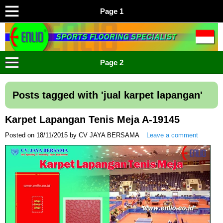
Page 1
ENLIO INDONESIA
Menyediakan Karpet Lapangan Olahraga Yang Lengkap
Page 2
Posts tagged with '
jual karpet lapangan
'
Karpet Lapangan Tenis Meja A-19145
Posted on
18/11/2015
by
CV JAYA BERSAMA
Leave a comment