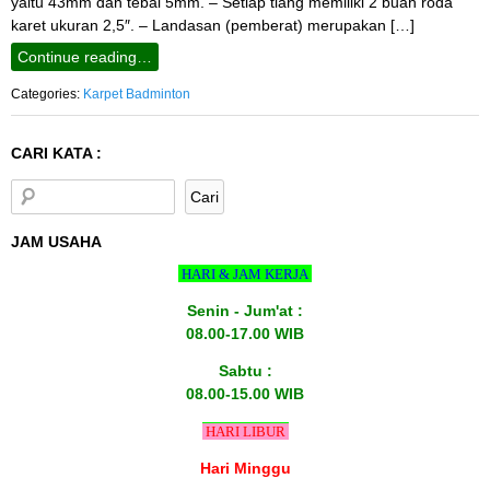
yaitu 43mm dan tebal 5mm. – Setiap tiang memiliki 2 buah roda
karet ukuran 2,5″. – Landasan (pemberat) merupakan […]
Continue reading…
Categories:
Karpet Badminton
CARI KATA :
JAM USAHA
HARI & JAM KERJA
Senin - Jum'at :
08.00-17.00 WIB
Sabtu :
08.00-15.00 WIB
HARI LIBUR
Hari Minggu