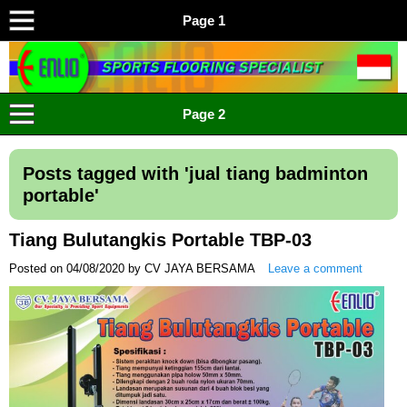
Page 1
ENLIO INDONESIA
Menyediakan Karpet Lapangan Olahraga Yang Lengkap
Page 2
Posts tagged with '
jual tiang badminton
portable
'
Tiang Bulutangkis Portable TBP-03
Posted on
04/08/2020
by
CV JAYA BERSAMA
Leave a comment