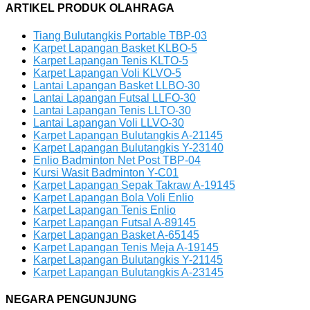
ARTIKEL PRODUK OLAHRAGA
Tiang Bulutangkis Portable TBP-03
Karpet Lapangan Basket KLBO-5
Karpet Lapangan Tenis KLTO-5
Karpet Lapangan Voli KLVO-5
Lantai Lapangan Basket LLBO-30
Lantai Lapangan Futsal LLFO-30
Lantai Lapangan Tenis LLTO-30
Lantai Lapangan Voli LLVO-30
Karpet Lapangan Bulutangkis A-21145
Karpet Lapangan Bulutangkis Y-23140
Enlio Badminton Net Post TBP-04
Kursi Wasit Badminton Y-C01
Karpet Lapangan Sepak Takraw A-19145
Karpet Lapangan Bola Voli Enlio
Karpet Lapangan Tenis Enlio
Karpet Lapangan Futsal A-89145
Karpet Lapangan Basket A-65145
Karpet Lapangan Tenis Meja A-19145
Karpet Lapangan Bulutangkis Y-21145
Karpet Lapangan Bulutangkis A-23145
NEGARA PENGUNJUNG