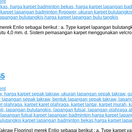
ent
rek Enlio sebagai berikut : a. Type karpet lapangan bulutangki
 yaitu 4,0 mm. d. Sistem pemasangan karpet menggunakan velcro.
45
ent
aw Flooring) merek Enlio sebagai berikut : a. Type karpet yai