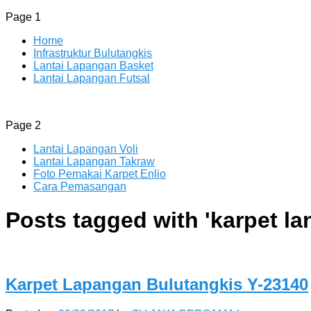
Page 1
Home
Infrastruktur Bulutangkis
Lantai Lapangan Basket
Lantai Lapangan Futsal
ENLIO INDONESIA
Menyediakan Karpet Lapangan Olahraga Yang Lengkap
Page 2
Lantai Lapangan Voli
Lantai Lapangan Takraw
Foto Pemakai Karpet Enlio
Cara Pemasangan
Posts tagged with '
karpet la
Karpet Lapangan Bulutangkis Y-23140