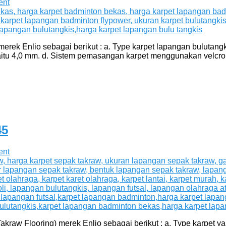
ent
rek Enlio sebagai berikut : a. Type karpet lapangan bulutangki
 yaitu 4,0 mm. d. Sistem pemasangan karpet menggunakan velcro.
45
ent
aw Flooring) merek Enlio sebagai berikut : a. Type karpet yai