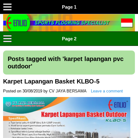
Page 1
ENLIO INDONESIA
Menyediakan Karpet Lapangan Olahraga Yang Lengkap
Page 2
Posts tagged with '
karpet lapangan pvc
outdoor
'
Karpet Lapangan Basket KLBO-5
Posted on
30/08/2019
by
CV JAYA BERSAMA
Leave a comment