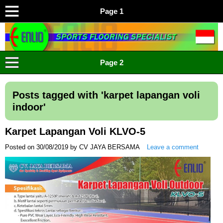
Page 1
ENLIO INDONESIA
Menyediakan Karpet Lapangan Olahraga Yang Lengkap
Page 2
Posts tagged with '
karpet lapangan voli
indoor
'
Karpet Lapangan Voli KLVO-5
Posted on
30/08/2019
by
CV JAYA BERSAMA
Leave a comment