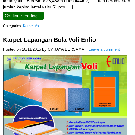
lantai yaitu 15,606m x 28,458m (luas 444m2). – Luas berdasarkan
jumlah keping lantai yaitu 51 pcs […]
Continue reading…
Categories:
Karpet Voli
Karpet Lapangan Bola Voli Enlio
Posted on
20/11/2015
by
CV JAYA BERSAMA
Leave a comment