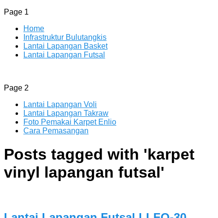
Page 1
Home
Infrastruktur Bulutangkis
Lantai Lapangan Basket
Lantai Lapangan Futsal
ENLIO INDONESIA
Menyediakan Karpet Lapangan Olahraga Yang Lengkap
Page 2
Lantai Lapangan Voli
Lantai Lapangan Takraw
Foto Pemakai Karpet Enlio
Cara Pemasangan
Posts tagged with '
karpet
vinyl lapangan futsal
'
Lantai Lapangan Futsal LLFO-30