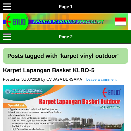
Page 1
ENLIO INDONESIA
Menyediakan Karpet Lapangan Olahraga Yang Lengkap
Page 2
Posts tagged with '
karpet vinyl outdoor
'
Karpet Lapangan Basket KLBO-5
Posted on
30/08/2019
by
CV JAYA BERSAMA
Leave a comment