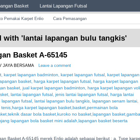
pangan Basket
Lantai Lapangan Futsal
ng Lengkap
to Pemakai Karpet Enlio
Cara Pemasangan
 with '
lantai lapangan bulu tangkis
'
gan Basket A-65145
V JAYA BERSAMA
Leave a comment
gan Basket A-65145 merek Enlio adalah sebagai berikut : a. Type karpe