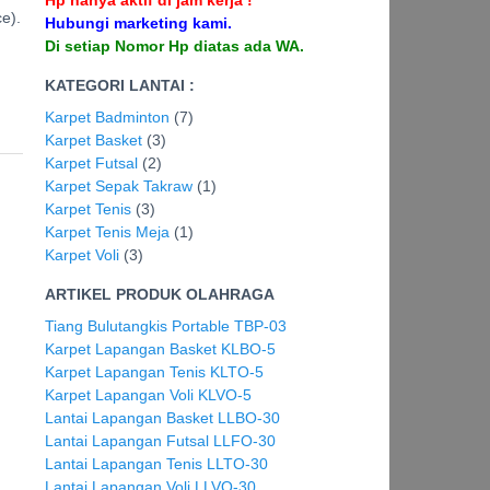
e).
Hubungi marketing kami.
Di setiap Nomor Hp diatas ada WA.
KATEGORI LANTAI :
Karpet Badminton
(7)
Karpet Basket
(3)
Karpet Futsal
(2)
Karpet Sepak Takraw
(1)
Karpet Tenis
(3)
Karpet Tenis Meja
(1)
Karpet Voli
(3)
ARTIKEL PRODUK OLAHRAGA
Tiang Bulutangkis Portable TBP-03
Karpet Lapangan Basket KLBO-5
Karpet Lapangan Tenis KLTO-5
Karpet Lapangan Voli KLVO-5
Lantai Lapangan Basket LLBO-30
Lantai Lapangan Futsal LLFO-30
Lantai Lapangan Tenis LLTO-30
Lantai Lapangan Voli LLVO-30