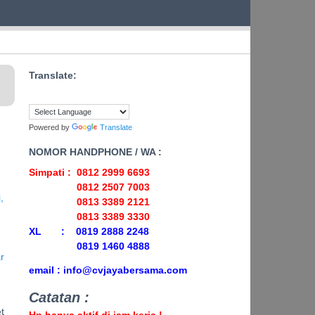
Translate:
Powered by
Translate
NOMOR HANDPHONE / WA :
Simpati : 0812 2999 6693
0812 2507 7003
0813 3389 2121
0813 3389 3330
XL : 0819 2888 2248
0819 1460 4888
email : info@cvjayabersama.com
Catatan :
t
Hp hanya aktif di jam kerja !