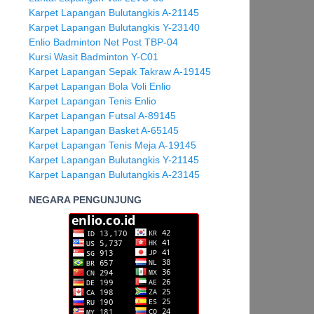
Karpet Lapangan Bulutangkis A-21145
Karpet Lapangan Bulutangkis Y-23140
Enlio Badminton Net Post TBP-04
Kursi Wasit Badminton Y-C01
Karpet Lapangan Sepak Takraw A-19145
Karpet Lapangan Bola Voli Enlio
Karpet Lapangan Tenis Enlio
Karpet Lapangan Futsal A-89145
Karpet Lapangan Basket A-65145
Karpet Lapangan Tenis Meja A-19145
Karpet Lapangan Bulutangkis Y-21145
Karpet Lapangan Bulutangkis A-23145
NEGARA PENGUNJUNG