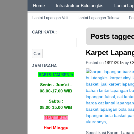
Page 1
Home
Infrastruktur Bulutangkis
Lantai La
Page 2
ENLIO INDONESIA
Menyediakan Karpet Lapangan Olahraga Ya
Lantai Lapangan Voli
Lantai Lapangan Takraw
Fo
CARI KATA :
Posts tagged
Karpet Lapan
Posted on
18/11/2015
by
C
JAM USAHA
HARI & JAM KERJA
Senin - Jum'at :
08.00-17.00 WIB
Sabtu :
08.00-15.00 WIB
HARI LIBUR
Hari Minggu
Spesifikasi Karpet Lapan