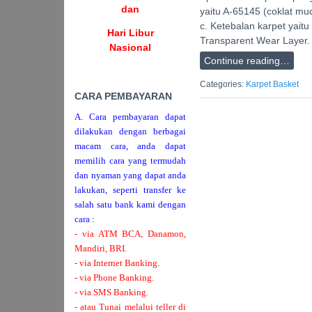
dan
yaitu A-65145 (coklat mu
c. Ketebalan karpet yait
Hari Libur
Transparent Wear Layer.
Nasional
Continue reading…
Categories:
Karpet Basket
CARA PEMBAYARAN
A. Cara pembayaran dapat
dilakukan dengan berbagai
macam cara, anda dapat
memilih cara yang termudah
dan nyaman yang dapat anda
lakukan, seperti transfer ke
salah satu bank kami dengan
cara :
- via ATM BCA, Danamon,
Mandiri, BRI.
- via Internet Banking.
- via Phone Banking.
- via SMS Banking.
- atau Tunai melalui teller di