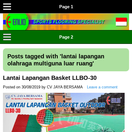
Page 1
ENLIO INDONESIA
Menyediakan Karpet Lapangan Olahraga Yang Lengkap
Page 2
Posts tagged with '
lantai lapangan
olahraga multiguna luar ruang
'
Lantai Lapangan Basket LLBO-30
Posted on
30/08/2019
by
CV JAYA BERSAMA
Leave a comment