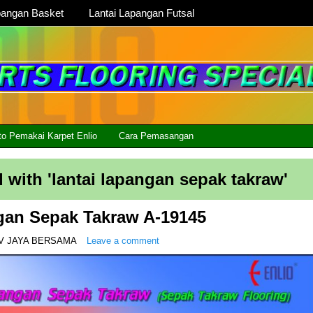
pangan Basket
Lantai Lapangan Futsal
to Pemakai Karpet Enlio
Cara Pemasangan
 with '
lantai lapangan sepak takraw
'
gan Sepak Takraw A-19145
V JAYA BERSAMA
Leave a comment