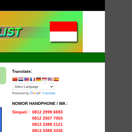
ENLIO
Menyediakan
Karpet Lapangan
INDONESI
Olahraga Yang
Lengkap
Translate:
Powered by
Translate
NOMOR HANDPHONE / WA :
Simpati : 0812 2999 6693
0812 2507 7003
0813 3389 2121
0813 3389 3330