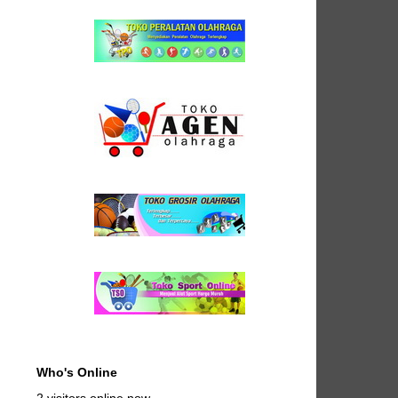
Who's Online
2 visitors online now