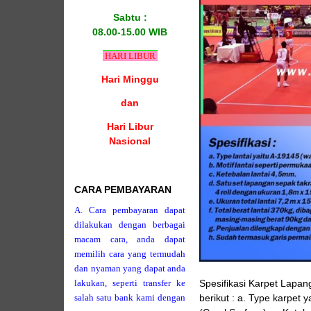
Sabtu :
08.00-15.00 WIB
HARI LIBUR
Hari Minggu
dan
Hari Libur
Nasional
CARA PEMBAYARAN
A. Cara pembayaran dapat
dilakukan dengan berbagai
macam cara, anda dapat
memilih cara yang termudah
dan nyaman yang dapat anda
lakukan, seperti transfer ke
Spesifikasi Karpet Lapa
salah satu bank kami dengan
berikut : a. Type karpet 