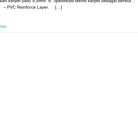
alan karpet yaitu 4,5mm. d. Spesifikasi teknis karpet sebagai berikut 
. – PVC Reinforce Layer. […]
kraw