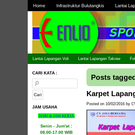
Page 1
Home
Infrastruktur Bulutangkis
Lantai La
Page 2
Lantai Lapangan Voli
Lantai Lapangan Takraw
Fo
CARI KATA :
Posts tagged
Karpet Lapan
Posted on
10/02/2016
by
C
JAM USAHA
HARI & JAM KERJA
Senin - Jum'at :
08.00-17.00 WIB