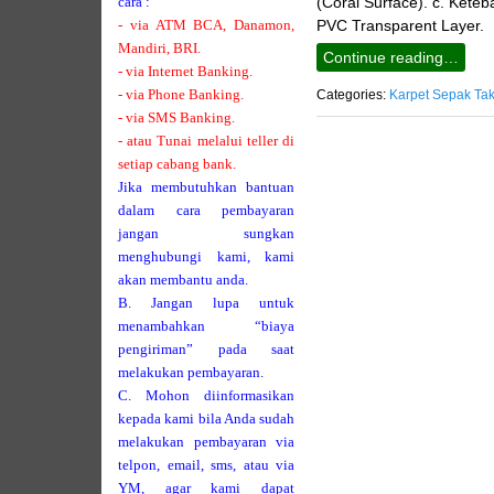
cara :
(Coral Surface). c. Keteb
- via ATM BCA, Danamon,
PVC Transparent Layer
Mandiri, BRI.
Continue reading…
- via Internet Banking.
- via Phone Banking.
Categories:
Karpet Sepak Ta
- via SMS Banking.
- atau Tunai melalui teller di
setiap cabang bank.
Jika membutuhkan bantuan
dalam cara pembayaran
jangan sungkan
menghubungi kami, kami
akan membantu anda.
B. Jangan lupa untuk
menambahkan “biaya
pengiriman” pada saat
melakukan pembayaran.
C. Mohon diinformasikan
kepada kami bila Anda sudah
melakukan pembayaran via
telpon, email, sms, atau via
YM, agar kami dapat