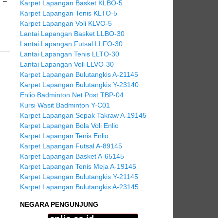
: –
Karpet Lapangan Basket KLBO-5
Karpet Lapangan Tenis KLTO-5
Karpet Lapangan Voli KLVO-5
Lantai Lapangan Basket LLBO-30
Lantai Lapangan Futsal LLFO-30
Lantai Lapangan Tenis LLTO-30
Lantai Lapangan Voli LLVO-30
Karpet Lapangan Bulutangkis A-21145
Karpet Lapangan Bulutangkis Y-23140
Enlio Badminton Net Post TBP-04
Kursi Wasit Badminton Y-C01
Karpet Lapangan Sepak Takraw A-19145
Karpet Lapangan Bola Voli Enlio
Karpet Lapangan Tenis Enlio
Karpet Lapangan Futsal A-89145
Karpet Lapangan Basket A-65145
Karpet Lapangan Tenis Meja A-19145
Karpet Lapangan Bulutangkis Y-21145
Karpet Lapangan Bulutangkis A-23145
NEGARA PENGUNJUNG