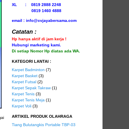
XL : 0819 2888 2248
0819 1460 4888
email : info@cvjayabersama.com
Catatan :
Hp hanya aktif di jam kerja !
Hubungi marketing kami.
Di setiap Nomor Hp diatas ada WA.
KATEGORI LANTAI :
Karpet Badminton
(7)
Karpet Basket
(3)
Karpet Futsal
(2)
Karpet Sepak Takraw
(1)
Karpet Tenis
(3)
Karpet Tenis Meja
(1)
Karpet Voli
(3)
ARTIKEL PRODUK OLAHRAGA
gai
Tiang Bulutangkis Portable TBP-03