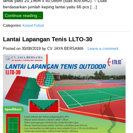
lantai yaitu 20,196m x 40,086m (luas 809,6m2). – Luas
berdasarkan jumlah keping lantai yaitu 66 pcs […]
Continue reading…
Categories:
Karpet Futsal
Lantai Lapangan Tenis LLTO-30
Posted on
30/08/2019
by
CV JAYA BERSAMA
Leave a comment