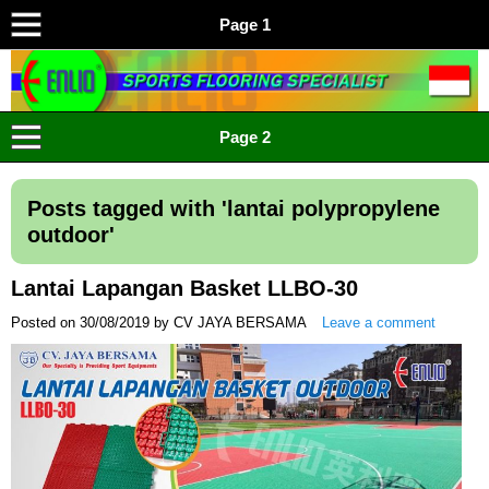
Page 1
ENLIO INDONESIA
Menyediakan Karpet Lapangan Olahraga Yang Lengkap
Page 2
Posts tagged with '
lantai polypropylene
outdoor
'
Lantai Lapangan Basket LLBO-30
Posted on
30/08/2019
by
CV JAYA BERSAMA
Leave a comment