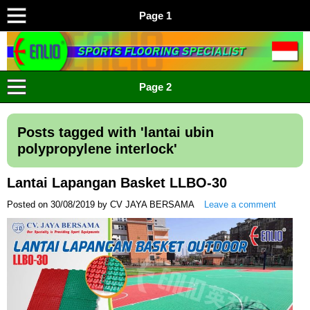
Page 1
ENLIO INDONESIA
Menyediakan Karpet Lapangan Olahraga Yang Lengkap
Page 2
Posts tagged with '
lantai ubin
polypropylene interlock
'
Lantai Lapangan Basket LLBO-30
Posted on
30/08/2019
by
CV JAYA BERSAMA
Leave a comment