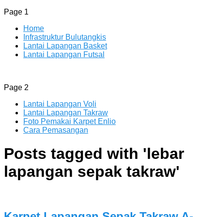
Page 1
Home
Infrastruktur Bulutangkis
Lantai Lapangan Basket
Lantai Lapangan Futsal
ENLIO INDONESIA
Menyediakan Karpet Lapangan Olahraga Yang Lengkap
Page 2
Lantai Lapangan Voli
Lantai Lapangan Takraw
Foto Pemakai Karpet Enlio
Cara Pemasangan
Posts tagged with '
lebar
lapangan sepak takraw
'
Karpet Lapangan Sepak Takraw A-