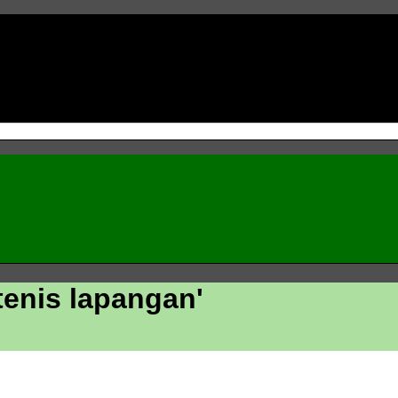
tenis lapangan
'