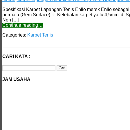
Spesifikasi Karpet Lapangan Tenis Enlio merek Enlio sebagai be
permata (Gem Surface). c. Ketebalan karpet yaitu 4,5mm. d.
Non […]
Continue reading…
Categories:
Karpet Tenis
CARI KATA :
Cari
untuk:
JAM USAHA