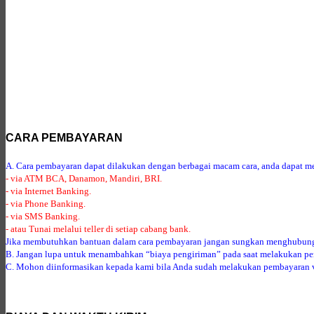
CARA PEMBAYARAN
A. Cara pembayaran dapat dilakukan dengan berbagai macam cara, anda dapat mem
- via ATM BCA, Danamon, Mandiri, BRI.
- via Internet Banking.
- via Phone Banking.
- via SMS Banking.
- atau Tunai melalui teller di setiap cabang bank.
Jika membutuhkan bantuan dalam cara pembayaran jangan sungkan menghubung
B. Jangan lupa untuk menambahkan “biaya pengiriman” pada saat melakukan p
C. Mohon diinformasikan kepada kami bila Anda sudah melakukan pembayaran via