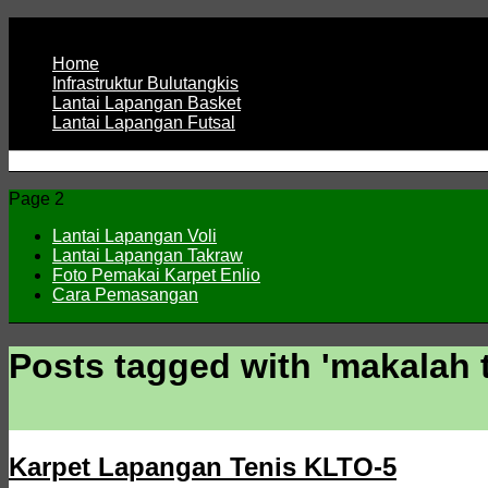
Page 1
Home
Infrastruktur Bulutangkis
Lantai Lapangan Basket
Lantai Lapangan Futsal
ENLIO INDONESIA
Menyediakan Karpet Lapangan Olahraga Yang Lengkap
Page 2
Lantai Lapangan Voli
Lantai Lapangan Takraw
Foto Pemakai Karpet Enlio
Cara Pemasangan
Posts tagged with '
makalah 
Karpet Lapangan Tenis KLTO-5