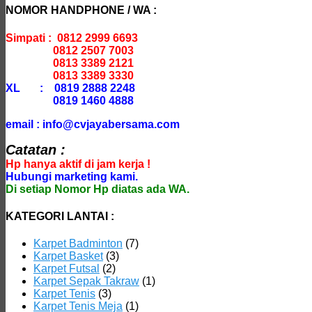
NOMOR HANDPHONE / WA :
Simpati : 0812 2999 6693
0812 2507 7003
0813 3389 2121
0813 3389 3330
XL : 0819 2888 2248
0819 1460 4888
email : info@cvjayabersama.com
Catatan :
Hp hanya aktif di jam kerja !
Hubungi marketing kami.
Di setiap Nomor Hp diatas ada WA.
KATEGORI LANTAI :
Karpet Badminton
(7)
Karpet Basket
(3)
Karpet Futsal
(2)
Karpet Sepak Takraw
(1)
Karpet Tenis
(3)
Karpet Tenis Meja
(1)