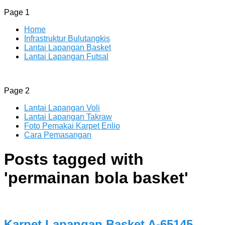
Page 1
Home
Infrastruktur Bulutangkis
Lantai Lapangan Basket
Lantai Lapangan Futsal
ENLIO INDONESIA
Menyediakan Karpet Lapangan Olahraga Yang Lengkap
Page 2
Lantai Lapangan Voli
Lantai Lapangan Takraw
Foto Pemakai Karpet Enlio
Cara Pemasangan
Posts tagged with
'
permainan bola basket
'
Karpet Lapangan Basket A-65145