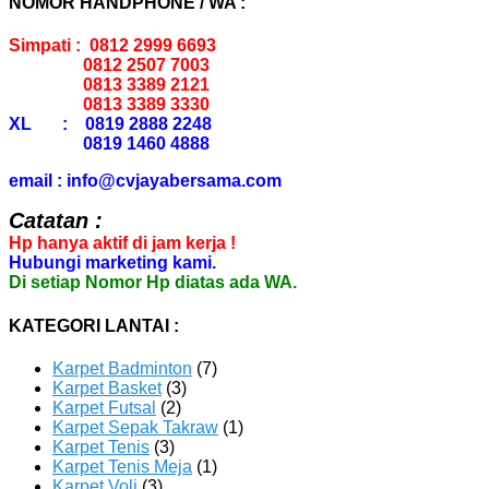
NOMOR HANDPHONE / WA :
Simpati : 0812 2999 6693
0812 2507 7003
0813 3389 2121
0813 3389 3330
XL : 0819 2888 2248
0819 1460 4888
email : info@cvjayabersama.com
Catatan :
Hp hanya aktif di jam kerja !
Hubungi marketing kami.
Di setiap Nomor Hp diatas ada WA.
KATEGORI LANTAI :
Karpet Badminton
(7)
Karpet Basket
(3)
Karpet Futsal
(2)
Karpet Sepak Takraw
(1)
Karpet Tenis
(3)
Karpet Tenis Meja
(1)
Karpet Voli
(3)