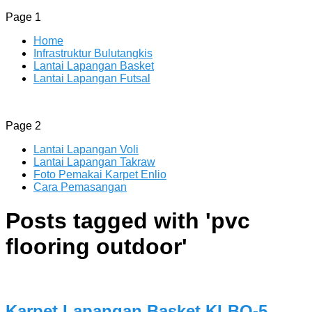
Page 1
Home
Infrastruktur Bulutangkis
Lantai Lapangan Basket
Lantai Lapangan Futsal
ENLIO INDONESIA
Menyediakan Karpet Lapangan Olahraga Yang Lengkap
Page 2
Lantai Lapangan Voli
Lantai Lapangan Takraw
Foto Pemakai Karpet Enlio
Cara Pemasangan
Posts tagged with '
pvc
flooring outdoor
'
Karpet Lapangan Basket KLBO-5