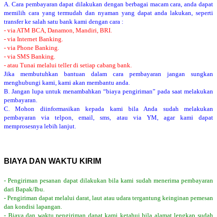
A. Cara pembayaran dapat dilakukan dengan berbagai macam cara, anda dapat
memilih cara yang termudah dan nyaman yang dapat anda lakukan, seperti
transfer ke salah satu bank kami dengan cara :
- via ATM BCA, Danamon, Mandiri, BRI.
- via Internet Banking.
- via Phone Banking.
- via SMS Banking.
- atau Tunai melalui teller di setiap cabang bank.
Jika membutuhkan bantuan dalam cara pembayaran jangan sungkan
menghubungi kami, kami akan membantu anda.
B. Jangan lupa untuk menambahkan “biaya pengiriman” pada saat melakukan
pembayaran.
C. Mohon diinformasikan kepada kami bila Anda sudah melakukan
pembayaran via telpon, email, sms, atau via YM, agar kami dapat
memprosesnya lebih lanjut.
BIAYA DAN WAKTU KIRIM
- Pengiriman pesanan dapat dilakukan bila kami sudah menerima pembayaran
dari Bapak/Ibu.
- Pengiriman dapat melalui darat, laut atau udara tergantung keinginan pemesan
dan kondisi lapangan.
- Biaya dan waktu pengiriman dapat kami ketahui bila alamat lengkap sudah