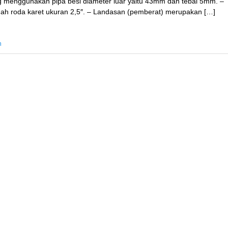
ng menggunakan pipa besi diameter luar yaitu 43mm dan tebal 5mm. –
buah roda karet ukuran 2,5″. – Landasan (pemberat) merupakan […]
n