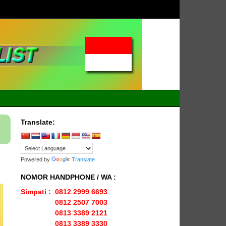
ENLIO
Menyediakan
Karpet Lapangan
INDONESI
Olahraga Yang
Lengkap
Translate:
Powered by
Translate
NOMOR HANDPHONE / WA :
Simpati : 0812 2999 6693
0812 2507 7003
0813 3389 2121
0813 3389 3330