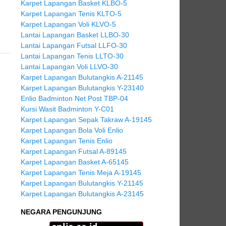
Karpet Lapangan Basket KLBO-5
Karpet Lapangan Tenis KLTO-5
Karpet Lapangan Voli KLVO-5
Lantai Lapangan Basket LLBO-30
Lantai Lapangan Futsal LLFO-30
Lantai Lapangan Tenis LLTO-30
Lantai Lapangan Voli LLVO-30
Karpet Lapangan Bulutangkis A-21145
Karpet Lapangan Bulutangkis Y-23140
Enlio Badminton Net Post TBP-04
Kursi Wasit Badminton Y-C01
Karpet Lapangan Sepak Takraw A-19145
Karpet Lapangan Bola Voli Enlio
Karpet Lapangan Tenis Enlio
Karpet Lapangan Futsal A-89145
Karpet Lapangan Basket A-65145
Karpet Lapangan Tenis Meja A-19145
Karpet Lapangan Bulutangkis Y-21145
Karpet Lapangan Bulutangkis A-23145
NEGARA PENGUNJUNG