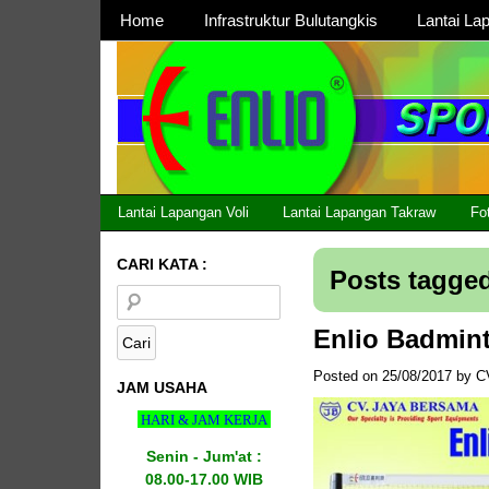
Page 1
Home
Infrastruktur Bulutangkis
Lantai La
Page 2
Lantai Lapangan Voli
Lantai Lapangan Takraw
Fo
CARI KATA :
Posts tagged
Enlio Badmin
Posted on
25/08/2017
by
C
JAM USAHA
HARI & JAM KERJA
Senin - Jum'at :
08.00-17.00 WIB