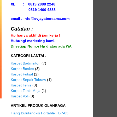
XL : 0819 2888 2248
0819 1460 4888
email : info@cvjayabersama.com
Catatan :
Hp hanya aktif di jam kerja !
Hubungi marketing kami.
Di setiap Nomor Hp diatas ada WA.
KATEGORI LANTAI :
Karpet Badminton
(7)
Karpet Basket
(3)
Karpet Futsal
(2)
Karpet Sepak Takraw
(1)
Karpet Tenis
(3)
Karpet Tenis Meja
(1)
Karpet Voli
(3)
ARTIKEL PRODUK OLAHRAGA
Tiang Bulutangkis Portable TBP-03