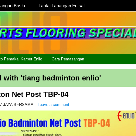
pangan Basket
Lantai Lapangan Futsal
to Pemakai Karpet Enlio
Cara Pemasangan
 with '
tiang badminton enlio
'
ton Net Post TBP-04
V JAYA BERSAMA
Leave a comment