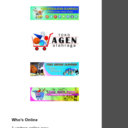
Who's Online
1 visitors online now