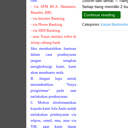
cara :
155cm dari lantai. – Tia
- via ATM BCA, Danamon,
Setiap tiang memiliki 2 
Mandiri, BRI.
Continue reading…
- via Internet Banking.
- via Phone Banking.
Categories:
Karpet Badminto
- via SMS Banking.
- atau Tunai melalui teller di
setiap cabang bank.
Jika membutuhkan bantuan
dalam cara pembayaran
jangan sungkan
menghubungi kami, kami
akan membantu anda.
B. Jangan lupa untuk
menambahkan “biaya
pengiriman” pada saat
melakukan pembayaran.
C. Mohon diinformasikan
kepada kami bila Anda sudah
melakukan pembayaran via
telpon, email, sms, atau via
YM, agar kami dapat