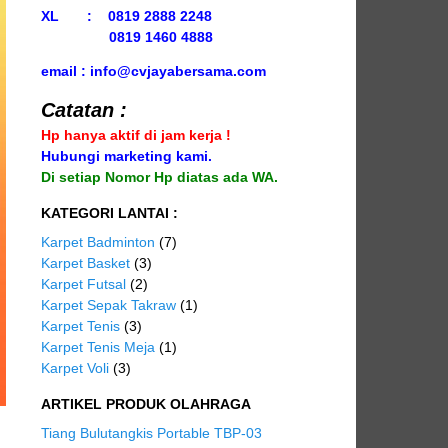
XL : 0819 2888 2248
0819 1460 4888
email : info@cvjayabersama.com
Catatan :
Hp hanya aktif di jam kerja !
Hubungi marketing kami.
Di setiap Nomor Hp diatas ada WA.
KATEGORI LANTAI :
Karpet Badminton
(7)
Karpet Basket
(3)
Karpet Futsal
(2)
Karpet Sepak Takraw
(1)
Karpet Tenis
(3)
Karpet Tenis Meja
(1)
Karpet Voli
(3)
ARTIKEL PRODUK OLAHRAGA
Tiang Bulutangkis Portable TBP-03