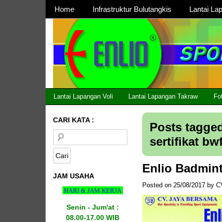
Page 1
Home
Infrastruktur Bulutangkis
Lantai La
Page 2
Lantai Lapangan Voli
Lantai Lapangan Takraw
Fo
CARI KATA :
Posts tagged
sertifikat bw
Enlio Badmin
JAM USAHA
Posted on
25/08/2017
by
C
HARI & JAM KERJA
Senin - Jum'at :
08.00-17.00 WIB