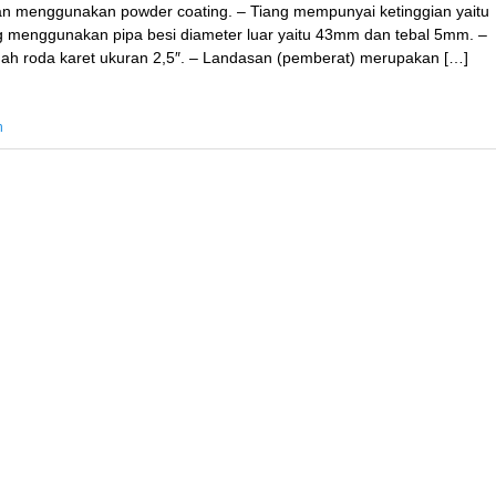
n menggunakan powder coating. – Tiang mempunyai ketinggian yaitu
ng menggunakan pipa besi diameter luar yaitu 43mm dan tebal 5mm. –
buah roda karet ukuran 2,5″. – Landasan (pemberat) merupakan […]
n