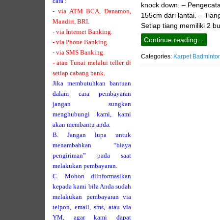
cara :
knock down. – Pengecata
- via ATM BCA, Danamon,
155cm dari lantai. – Tia
Mandiri, BRI.
Setiap tiang memiliki 2 
- via Internet Banking.
Continue reading…
- via Phone Banking.
- via SMS Banking.
Categories:
Karpet Badminto
- atau Tunai melalui teller di
setiap cabang bank.
Jika membutuhkan bantuan
dalam cara pembayaran
jangan sungkan
menghubungi kami, kami
akan membantu anda.
B. Jangan lupa untuk
menambahkan “biaya
pengiriman” pada saat
melakukan pembayaran.
C. Mohon diinformasikan
kepada kami bila Anda sudah
melakukan pembayaran via
telpon, email, sms, atau via
YM, agar kami dapat