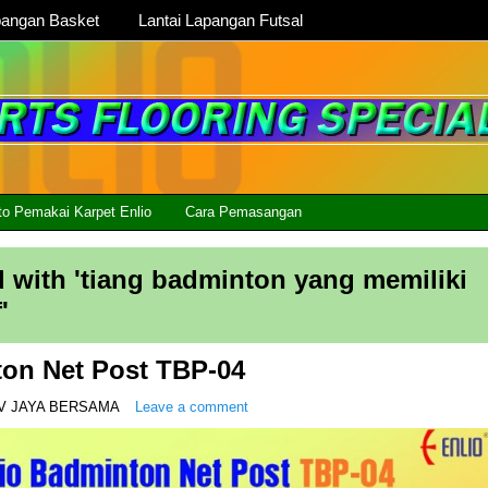
pangan Basket
Lantai Lapangan Futsal
to Pemakai Karpet Enlio
Cara Pemasangan
 with '
tiang badminton yang memiliki
f
'
ton Net Post TBP-04
V JAYA BERSAMA
Leave a comment