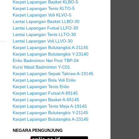
Karpet Lapangan Basket KLBO-5
Karpet Lapangan Tenis KLTO-5
Karpet Lapangan Voli KLVO-5
Lantai Lapangan Basket LLBO-30
Lantai Lapangan Futsal LLFO-30
Lantai Lapangan Tenis LLTO-30
Lantai Lapangan Voli LLVO-30
Karpet Lapangan Bulutangkis A-21145
Karpet Lapangan Bulutangkis Y-23140
Enlio Badminton Net Post TBP-04
Kursi Wasit Badminton Y-C01
Karpet Lapangan Sepak Takraw A-19145
Karpet Lapangan Bola Voli Enlio
Karpet Lapangan Tenis Enlio
Karpet Lapangan Futsal A-89145
Karpet Lapangan Basket A-65145
Karpet Lapangan Tenis Meja A-19145
Karpet Lapangan Bulutangkis Y-21145
Karpet Lapangan Bulutangkis A-23145
NEGARA PENGUNJUNG