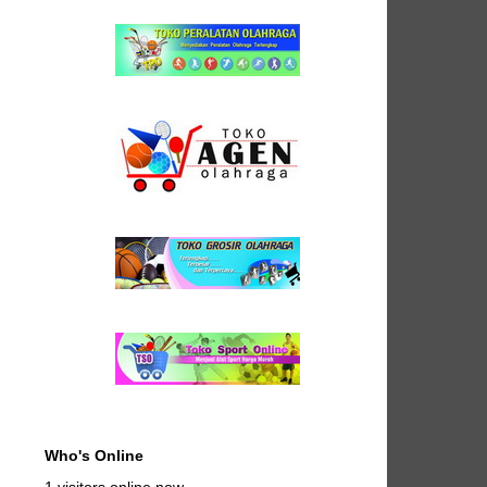
Who's Online
1 visitors online now