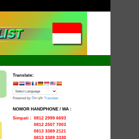
ENLIO
Menyediakan
Karpet Lapangan
INDONESI
Olahraga Yang
Lengkap
Translate:
Powered by
Translate
NOMOR HANDPHONE / WA :
Simpati : 0812 2999 6693
0812 2507 7003
0813 3389 2121
0813 3389 3330